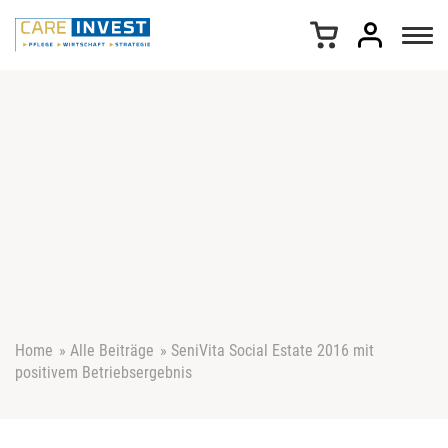
Z
u
m
I
n
h
a
l
t
s
p
r
i
n
g
e
Home
»
Alle Beiträge
»
SeniVita Social Estate 2016 mit
n
positivem Betriebsergebnis