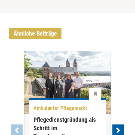
Ähnliche Beiträge
Ambulanter Pflegemarkt
Unt
Pflegedienstgründung als
AWO
Schritt im
Eig