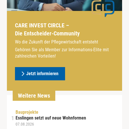
CARE INVEST CIRCLE –
Die Entscheider-Community
Wo die Zukunft der Pflegewirtschaft entsteht
Gehören Sie als Member zur Informations-Elite mit
zahlreichen Vorteilen!
Jetzt informieren
Weitere News
Bauprojekte
Esslingen setzt auf neue Wohnformen
07.08.2026