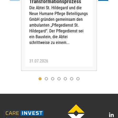
Der 
Transformationsprozess
Krei
Die Abtei St. Hildegard und die
Biel
Neue Humane Pflege Beteiligungs
Amts
GmbH gründen gemeinsam den
Dur
ambulanten „Pflegedienst St.
Eig
Hildegard“. Der Pflegedienst sei
bean
ein Baustein, die Abtei
Verf
schrittweise zu einem...
31.07.2026
30.