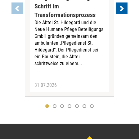
Schritt im
Eig
Der 
Transformationsprozess
Krei
Die Abtei St. Hildegard und die
Biel
Neue Humane Pflege Beteiligungs
Amts
GmbH gründen gemeinsam den
Dur
ambulanten „Pflegedienst St.
Eig
Hildegard“. Der Pflegedienst sei
bean
ein Baustein, die Abtei
Verf
schrittweise zu einem...
31.07.2026
30.