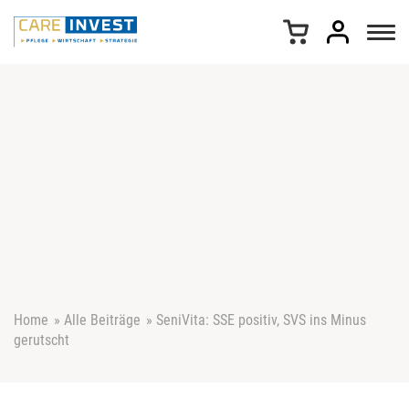
Z
u
m
I
n
h
a
l
t
s
p
r
i
n
g
e
Home
»
Alle Beiträge
»
SeniVita: SSE positiv, SVS ins Minus
n
gerutscht