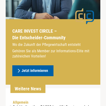
CARE INVEST CIRCLE –
Die Entscheider-Community
Wo die Zukunft der Pflegewirtschaft entsteht
Gehören Sie als Member zur Informations-Elite mit
zahlreichen Vorteilen!
Jetzt informieren
Weitere News
Allgemein