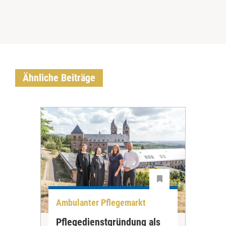
Ähnliche Beiträge
Ambulanter Pflegemarkt
Unt
Pflegedienstgründung als
AWO