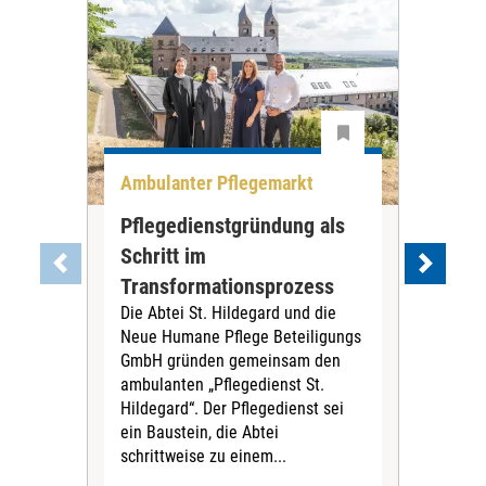
Ambulanter Pflegemarkt
Unt
Pflegedienstgründung als
AWO
Schritt im
Eig
Der 
Transformationsprozess
Krei
Die Abtei St. Hildegard und die
Biel
Neue Humane Pflege Beteiligungs
Amts
GmbH gründen gemeinsam den
Dur
ambulanten „Pflegedienst St.
Eig
Hildegard“. Der Pflegedienst sei
bean
ein Baustein, die Abtei
Verf
schrittweise zu einem...