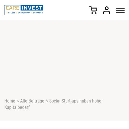
Z
u
m
I
n
h
a
l
t
s
p
r
i
n
g
e
Home
»
Alle Beiträge
»
Social Start-ups haben hohen
n
Kapitalbedarf