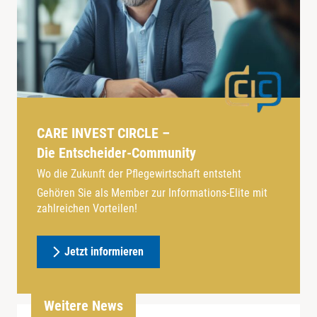
CARE INVEST CIRCLE –
Die Entscheider-Community
Wo die Zukunft der Pflegewirtschaft entsteht
Gehören Sie als Member zur Informations-Elite mit
zahlreichen Vorteilen!
Jetzt informieren
Weitere News