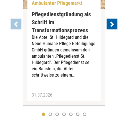
Ambulanter Pflegemarkt
Unt
Pflegedienstgründung als
AWO
Schritt im
Eig
Der 
Transformationsprozess
Krei
Die Abtei St. Hildegard und die
Biel
Neue Humane Pflege Beteiligungs
Amts
GmbH gründen gemeinsam den
Dur
ambulanten „Pflegedienst St.
Eig
Hildegard“. Der Pflegedienst sei
bean
ein Baustein, die Abtei
Verf
schrittweise zu einem...
31.07.2026
30.