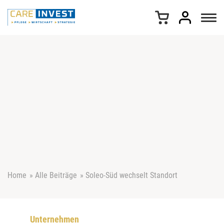
Z
u
m
I
n
h
a
l
t
s
p
r
i
n
g
e
Home
»
Alle Beiträge
»
Soleo-Süd wechselt Standort
n
Unternehmen