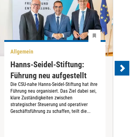
Allgemein
P
Hanns-Seidel-Stiftung:
Führung neu aufgestellt
Die CSU-nahe Hanns-Seidel-Stiftung hat ihre
Führung neu organisiert. Das Ziel dabei sei,
D
klare Zuständigkeiten zwischen
B
strategischer Steuerung und operativer
L
Geschäftsführung zu schaffen, teilt die...
G
r
Z
d