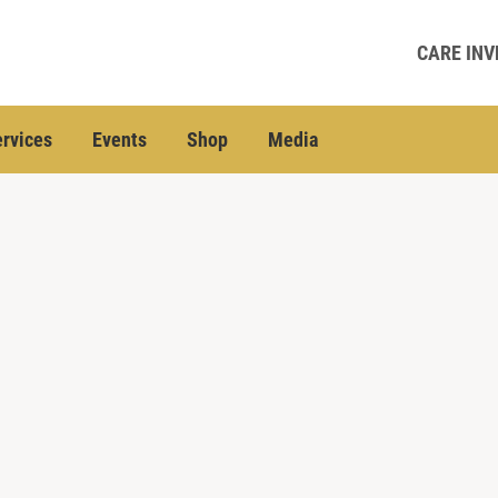
CARE INV
rvices
Events
Shop
Media