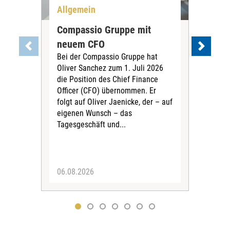
Allgemein
All
Compassio Gruppe mit
Car
neuem CFO
Vor
Bei der Compassio Gruppe hat
ger
Oliver Sanchez zum 1. Juli 2026
Der 
die Position des Chief Finance
Nac
Officer (CFO) übernommen. Er
202
folgt auf Oliver Jaenicke, der – auf
Vors
eigenen Wunsch – das
Ste
Tagesgeschäft und...
den 
Vors
06.08.2026
05.