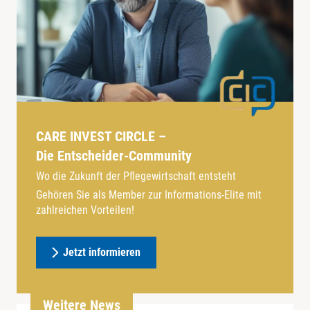
CARE INVEST CIRCLE –
Die Entscheider-Community
Wo die Zukunft der Pflegewirtschaft entsteht
Gehören Sie als Member zur Informations-Elite mit
zahlreichen Vorteilen!
Jetzt informieren
Weitere News