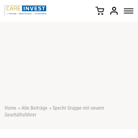
Z
u
m
I
n
h
a
l
t
s
p
r
i
n
g
e
Home
»
Alle Beiträge
»
Specht Gruppe mit neuem
n
Geschäftsführer