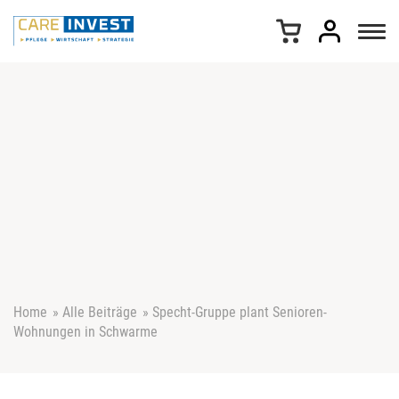
Z
u
m
I
n
h
a
l
t
s
p
r
i
n
g
e
Home
»
Alle Beiträge
»
Specht-Gruppe plant Senioren-
n
Wohnungen in Schwarme