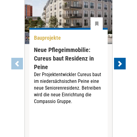
Bauprojekte
All
Neue Pflegeimmobilie:
Stu
Cureus baut Residenz in
wei
Die
Peine
ihre
Der Projektentwickler Cureus baut
Inno
im niedersächsischen Peine eine
dies
neue Seniorenresidenz. Betreiben
wird die neue Einrichtung die
Compassio Gruppe.