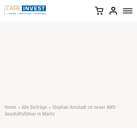
Z
u
m
I
n
h
a
l
t
s
p
r
i
n
g
e
Home
»
Alle Beiträge
»
Stephan Arnstadt ist neuer AWO-
n
Geschäftsführer in Müritz