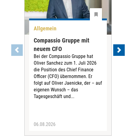
Allgemein
All
Compassio Gruppe mit
Car
neuem CFO
Vor
Bei der Compassio Gruppe hat
ger
Oliver Sanchez zum 1. Juli 2026
Der 
die Position des Chief Finance
Nac
Officer (CFO) übernommen. Er
202
folgt auf Oliver Jaenicke, der – auf
Vors
eigenen Wunsch – das
Ste
Tagesgeschäft und...
den 
Vors
06.08.2026
05.