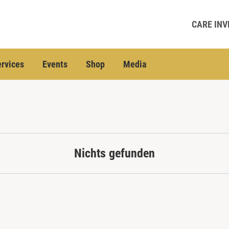
CARE INV
rvices
Events
Shop
Media
Nichts gefunden