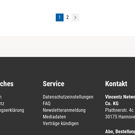
1
2
iches
Service
Kontakt
m
Datenschutzeinstellungen
Vincentz Netw
tz
FAQ
Co. KG
ungserklärung
Newsletteranmeldung
Plathnerstr. 4c
Mediadaten
30175 Hannove
Verträge kündigen
Abo, Bestellun