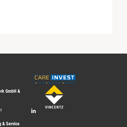
ork GmbH &
r
g & Service