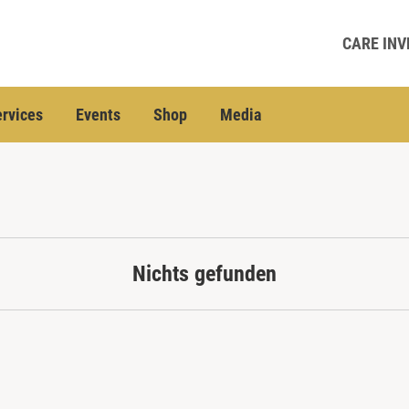
CARE INV
rvices
Events
Shop
Media
Nichts gefunden