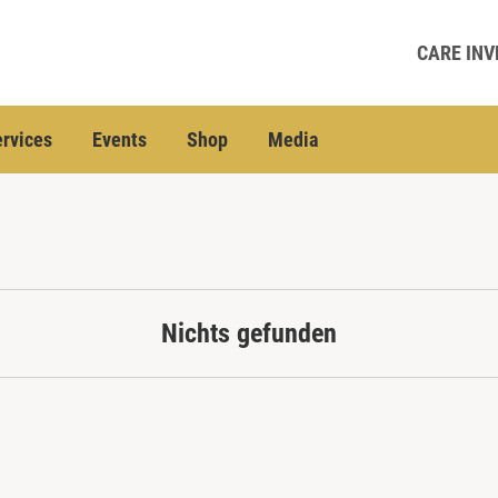
CARE INV
rvices
Events
Shop
Media
Nichts gefunden