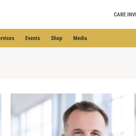
CARE INV
rvices
Events
Shop
Media