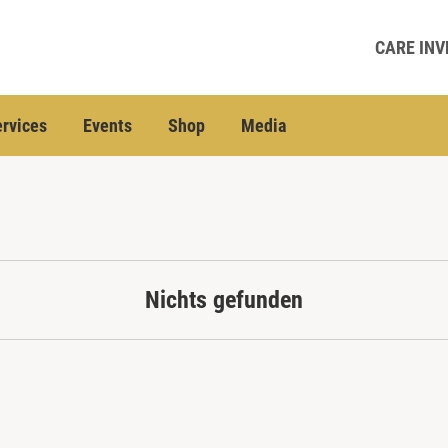
CARE INV
rvices
Events
Shop
Media
Nichts gefunden