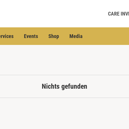
CARE INV
rvices
Events
Shop
Media
Nichts gefunden