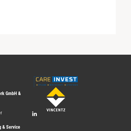
ork GmbH &
r
g & Service