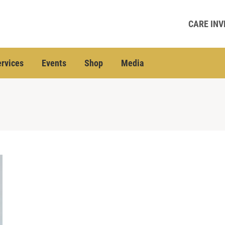
CARE INV
rvices
Events
Shop
Media