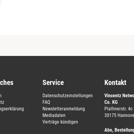
iches
Service
Kontakt
m
Datenschutzeinstellungen
Vincentz Netw
tz
FAQ
Co. KG
ungserklärung
Newsletteranmeldung
Plathnerstr. 4c
Mediadaten
30175 Hannove
Verträge kündigen
Abo, Bestellun