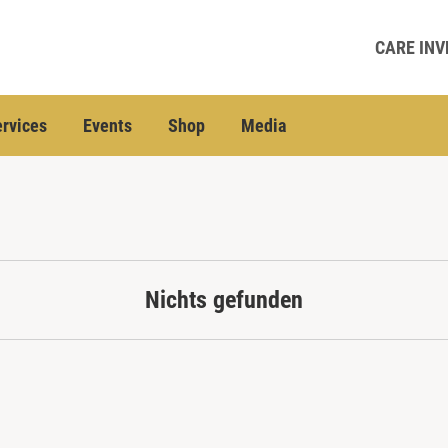
CARE INV
rvices
Events
Shop
Media
Nichts gefunden