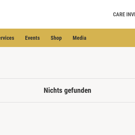
CARE INV
rvices
Events
Shop
Media
Nichts gefunden