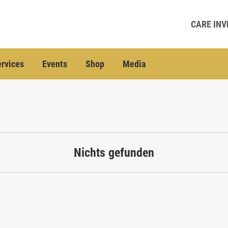
CARE INV
rvices
Events
Shop
Media
Nichts gefunden