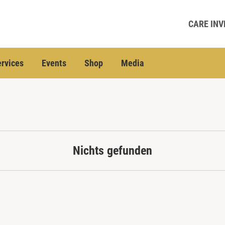
CARE INV
rvices
Events
Shop
Media
Nichts gefunden