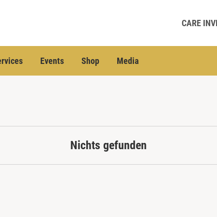
CARE INV
rvices
Events
Shop
Media
Nichts gefunden