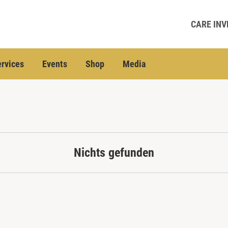
CARE INV
rvices
Events
Shop
Media
Nichts gefunden