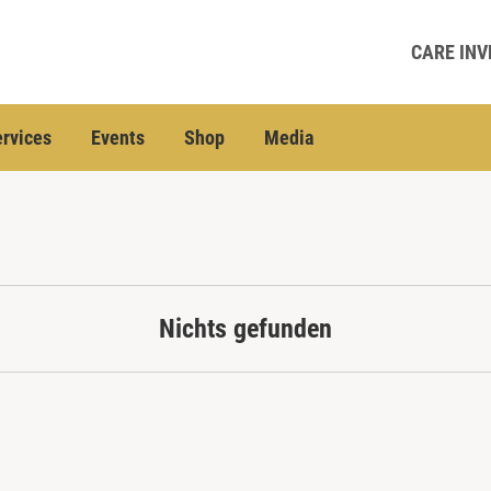
CARE INV
rvices
Events
Shop
Media
Nichts gefunden