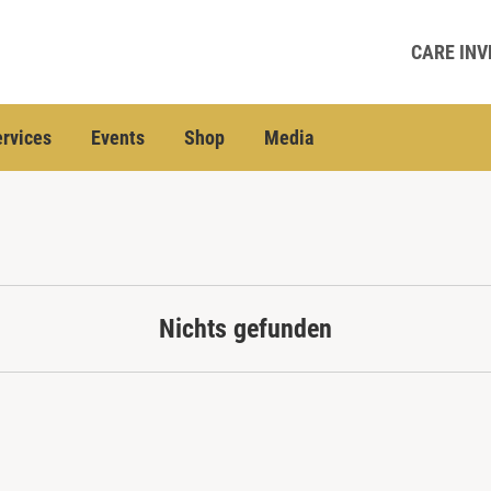
CARE INV
rvices
Events
Shop
Media
Nichts gefunden