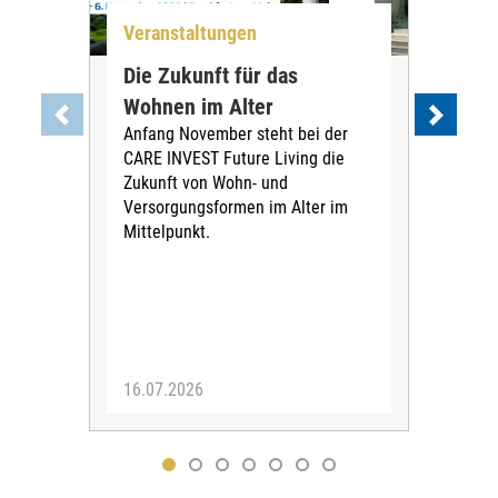
Veranstaltungen
Ver
Die Zukunft für das
Sti
Wohnen im Alter
„Bü
Anfang November steht bei der
En
CARE INVEST Future Living die
au
Zukunft von Wohn- und
Die
Versorgungsformen im Alter im
Alte
Mittelpunkt.
erst
der 
Eng
wür
Initi
16.07.2026
01.