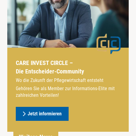
CARE INVEST CIRCLE –
Die Entscheider-Community
Wo die Zukunft der Pflegewirtschaft entsteht
Gehören Sie als Member zur Informations-Elite mit
zahlreichen Vorteilen!
Jetzt informieren