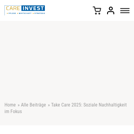
Z
u
m
I
n
h
a
l
t
s
p
r
i
n
g
e
Home
»
Alle Beiträge
»
Take Care 2025: Soziale Nachhaltigkeit
n
im Fokus