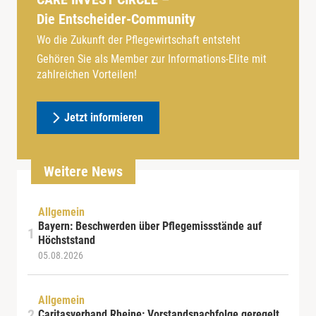
Die Entscheider-Community
Wo die Zukunft der Pflegewirtschaft entsteht
Gehören Sie als Member zur Informations-Elite mit
zahlreichen Vorteilen!
Jetzt informieren
Weitere News
Allgemein
Bayern: Beschwerden über Pflegemissstände auf
Höchststand
05.08.2026
Allgemein
Caritasverband Rheine: Vorstandsnachfolge geregelt