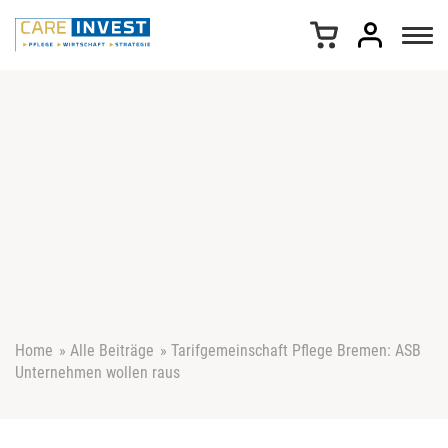
Z
u
m
I
n
h
a
l
t
s
p
r
i
n
g
e
Home
»
Alle Beiträge
»
Tarifgemeinschaft Pflege Bremen: ASB
n
Unternehmen wollen raus