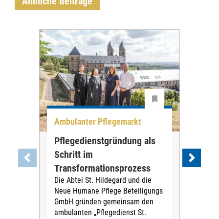
Ähnliche Beiträge
Ambulanter Pflegemarkt
Unt
Pflegedienstgründung als
AWO
Schritt im
Eig
Der 
Transformationsprozess
Krei
Die Abtei St. Hildegard und die
Biel
Neue Humane Pflege Beteiligungs
Amts
GmbH gründen gemeinsam den
Dur
ambulanten „Pflegedienst St.