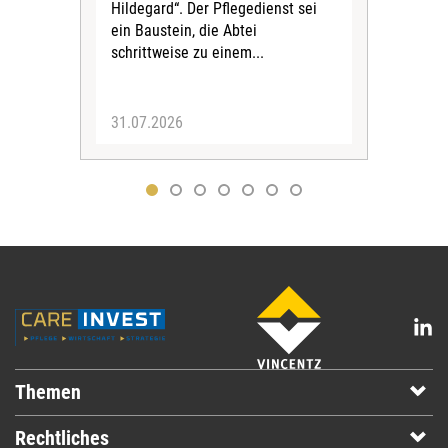
Eig
Hildegard“. Der Pflegedienst sei
bean
ein Baustein, die Abtei
Verf
schrittweise zu einem...
31.07.2026
30.
Themen
Rechtliches