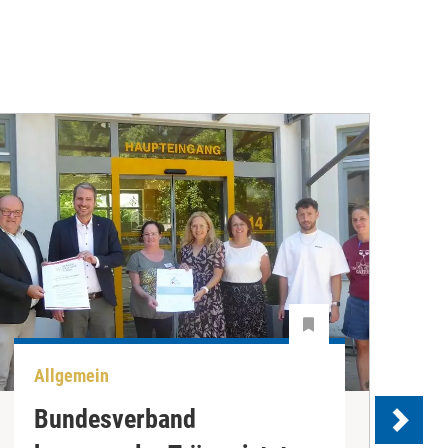
Allgemein
U
Bundesverband