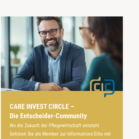
CARE INVEST CIRCLE –
Die Entscheider-Community
Wo die Zukunft der Pflegewirtschaft entsteht
Gehören Sie als Member zur Informations-Elite mit