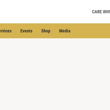
CARE INV
rvices
Events
Shop
Media