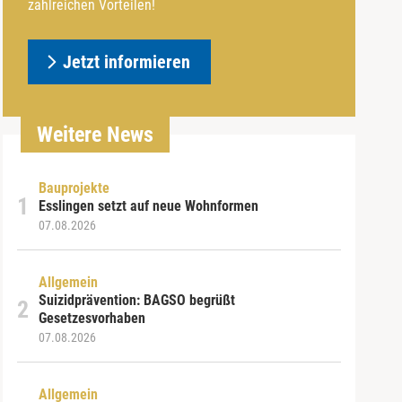
zahlreichen Vorteilen!
Jetzt informieren
Weitere News
Bauprojekte
Esslingen setzt auf neue Wohnformen
07.08.2026
Allgemein
Suizidprävention: BAGSO begrüßt
Gesetzesvorhaben
07.08.2026
Allgemein