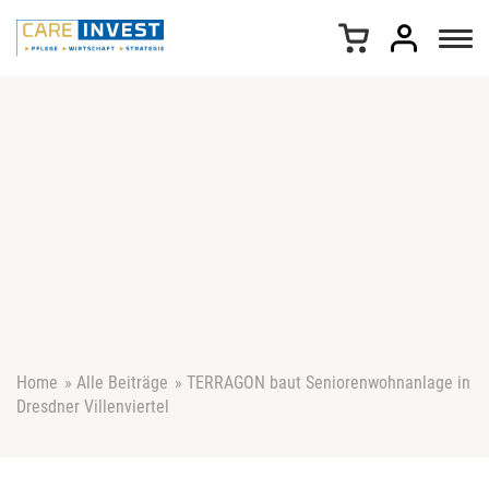
Z
u
m
I
n
h
a
l
t
s
p
r
i
n
g
e
Home
»
Alle Beiträge
»
TERRAGON baut Seniorenwohnanlage in
n
Dresdner Villenviertel