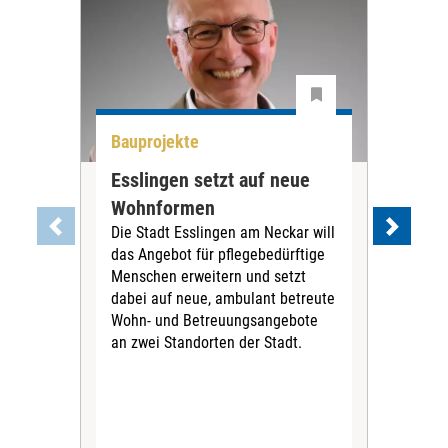
Bauprojekte
Bau
Esslingen setzt auf neue
Neu
Wohnformen
Cur
Die Stadt Esslingen am Neckar will
Pe
das Angebot für pflegebedürftige
Der 
Menschen erweitern und setzt
im 
dabei auf neue, ambulant betreute
neu
Wohn- und Betreuungsangebote
wird
an zwei Standorten der Stadt.
Com