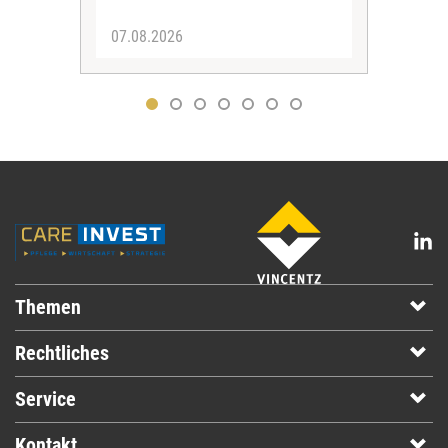
07.08.2026
04.
Themen
Rechtliches
Service
Kontakt