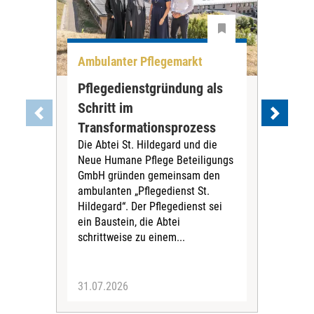
Ambulanter Pflegemarkt
Unt
Pflegedienstgründung als
AWO
Schritt im
Eig
Der 
Transformationsprozess
Krei
Die Abtei St. Hildegard und die
Biel
Neue Humane Pflege Beteiligungs
Amts
GmbH gründen gemeinsam den
Dur
ambulanten „Pflegedienst St.
Eig
Hildegard“. Der Pflegedienst sei
bean
ein Baustein, die Abtei
Verf
schrittweise zu einem...
31.07.2026
30.