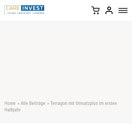
Z
u
m
I
n
h
a
l
t
s
p
r
i
n
g
e
Home
»
Alle Beiträge
»
Terragon mit Umsatzplus im ersten
n
Halbjahr