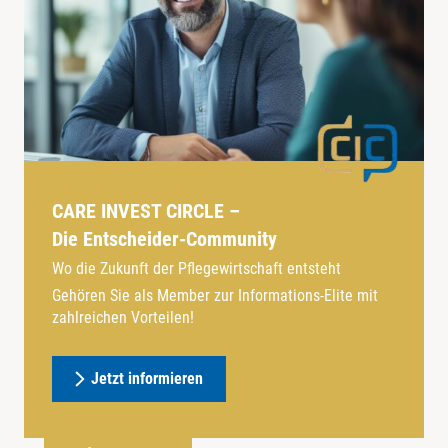
CARE INVEST CIRCLE –
Die Entscheider-Community
Wo die Zukunft der Pflegewirtschaft entsteht
Gehören Sie als Member zur Informations-Elite mit
zahlreichen Vorteilen!
Jetzt informieren