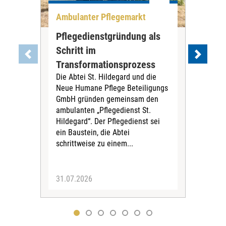
Ambulanter Pflegemarkt
Unt
Pflegedienstgründung als
AWO
Schritt im
Eig
Der 
Transformationsprozess
Krei
Die Abtei St. Hildegard und die
Biel
Neue Humane Pflege Beteiligungs
Amts
GmbH gründen gemeinsam den
Dur
ambulanten „Pflegedienst St.
Eig
Hildegard“. Der Pflegedienst sei
bean
ein Baustein, die Abtei
Verf
schrittweise zu einem...
31.07.2026
30.