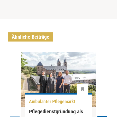
Ähnliche Beiträge
Ambulanter Pflegemarkt
Unt
Pflegedienstgründung als
AWO