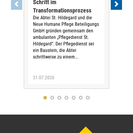
Schritt im
Eig
Der 
Transformationsprozess
Krei
Die Abtei St. Hildegard und die
Biel
Neue Humane Pflege Beteiligungs
Amts
GmbH gründen gemeinsam den
Dur
ambulanten „Pflegedienst St.
Eig
Hildegard“. Der Pflegedienst sei
bean
ein Baustein, die Abtei
Verf
schrittweise zu einem...
31.07.2026
30.