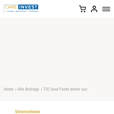
Z
u
m
I
n
h
a
l
t
s
p
r
i
n
g
e
Home
»
Alle Beiträge
»
TSC baut Fonds weiter aus
n
Unternehmen