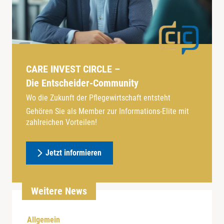
CARE INVEST CIRCLE –
Die Entscheider-Community
Wo die Zukunft der Pflegewirtschaft entsteht
Gehören Sie als Member zur Informations-Elite mit
zahlreichen Vorteilen!
Jetzt informieren
Weitere News
Allgemein