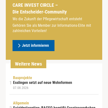
CARE INVEST CIRCLE –
Die Entscheider-Community
Wo die Zukunft der Pflegewirtschaft entsteht
Gehören Sie als Member zur Informations-Elite mit
zahlreichen Vorteilen!
Jetzt informieren
Weitere News
Bauprojekte
Esslingen setzt auf neue Wohnformen
07.08.2026
Allgemein
Suizidprävention: BAGSO begrüßt Gesetzesvorhaben