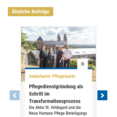
Ähnliche Beiträge
Ambulanter Pflegemarkt
Unt
Pflegedienstgründung als
AWO
Schritt im
Eig
Der 
Transformationsprozess
Krei
Die Abtei St. Hildegard und die
Biel
Neue Humane Pflege Beteiligungs