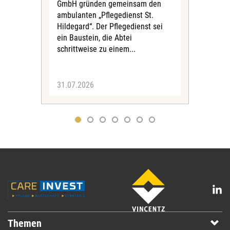
Amts
GmbH gründen gemeinsam den
Dur
ambulanten „Pflegedienst St.
Eig
Hildegard“. Der Pflegedienst sei
bean
ein Baustein, die Abtei
Verf
schrittweise zu einem...
31.07.2026
30.
Themen