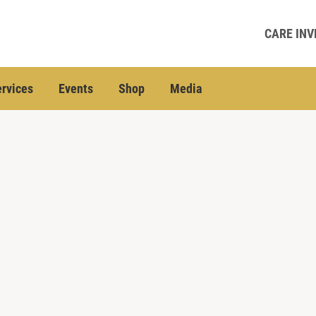
CARE INV
rvices
Events
Shop
Media