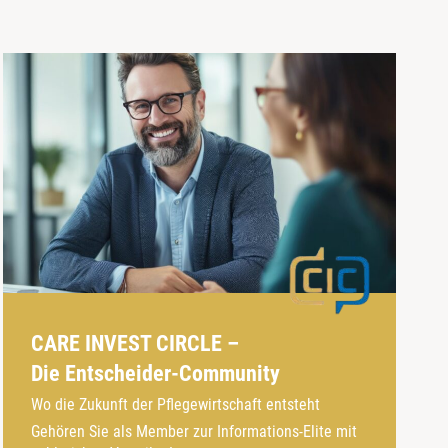
CARE INVEST CIRCLE –
Die Entscheider-Community
Wo die Zukunft der Pflegewirtschaft entsteht
Gehören Sie als Member zur Informations-Elite mit