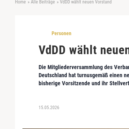
Home
»
Alle Beiträge
»
VdDD wählt neuen Vorstand
Personen
VdDD wählt neue
Die Mitgliederversammlung des Verban
Deutschland hat turnusgemäß einen ne
bisherige Vorsitzende und ihr Stellvert
15.05.2026