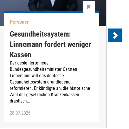
Personen
P
Gesundheitssystem:
K
Linnemann fordert weniger
w
Kassen
Der designierte neue
M
Bundesgesundheitsminister Carsten
2
Linnemann will das deutsche
R
Gesundheitssystem grundlegend
D
reformieren. Er kündigte an, die historische
G
Zahl der gesetzlichen Krankenkassen
e
drastisch...
28.07.2026
2