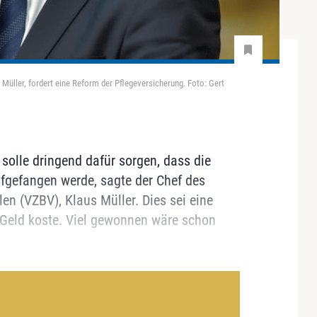
Müller, fordert eine Reform der Pflegeversicherung. Foto: Gert
olle dringend dafür sorgen, dass die
ufgefangen werde, sagte der Chef des
n (VZBV), Klaus Müller. Dies sei eine
 Geld koste. Viel gewonnen wäre schon