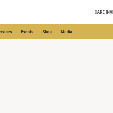
CARE INV
rvices
Events
Shop
Media