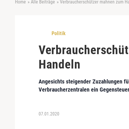
Home
»
Alle Beiträge
»
Verbraucherschützer mahnen zum H
Politik
Verbraucherschü
Handeln
Angesichts steigender Zuzahlungen für
Verbraucherzentralen ein Gegensteuern
07.01.2020