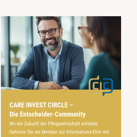
CARE INVEST CIRCLE –
Die Entscheider-Community
Wo die Zukunft der Pflegewirtschaft entsteht
Gehören Sie als Member zur Informations-Elite mit