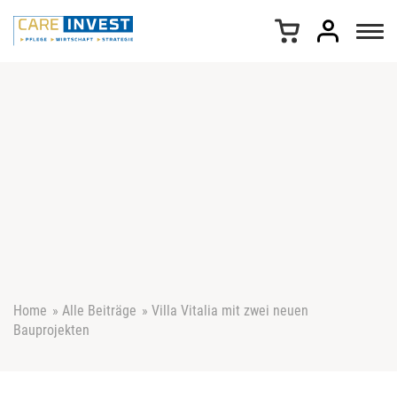
Z
u
m
I
n
h
a
l
t
s
p
r
i
n
g
e
Home
»
Alle Beiträge
»
Villa Vitalia mit zwei neuen
n
Bauprojekten