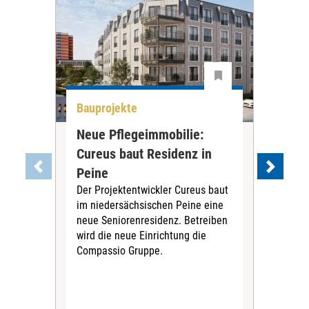
Bauprojekte
All
Neue Pflegeimmobilie:
Stu
Cureus baut Residenz in
wei
Die
Peine
ihre
Der Projektentwickler Cureus baut
Inno
im niedersächsischen Peine eine
dies
neue Seniorenresidenz. Betreiben
wird die neue Einrichtung die
Compassio Gruppe.