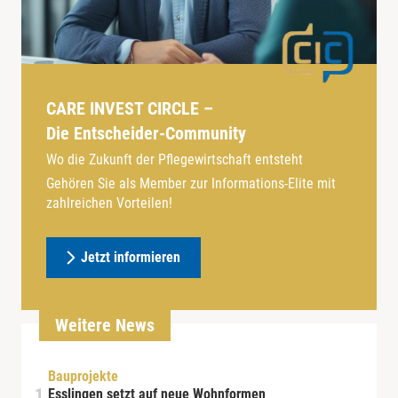
CARE INVEST CIRCLE –
Die Entscheider-Community
Wo die Zukunft der Pflegewirtschaft entsteht
Gehören Sie als Member zur Informations-Elite mit
zahlreichen Vorteilen!
Jetzt informieren
Weitere News
Bauprojekte
Esslingen setzt auf neue Wohnformen