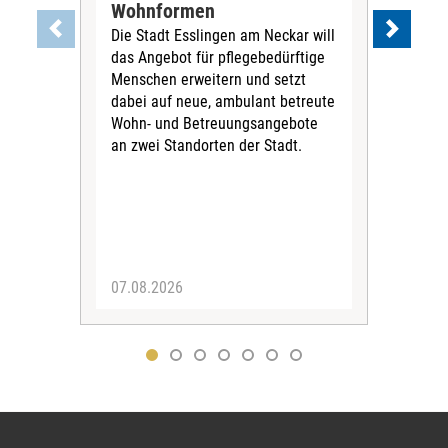
Wohnformen
Cur
Die Stadt Esslingen am Neckar will
Pe
das Angebot für pflegebedürftige
Der 
Menschen erweitern und setzt
im 
dabei auf neue, ambulant betreute
neu
Wohn- und Betreuungsangebote
wird
an zwei Standorten der Stadt.
Com
07.08.2026
04.