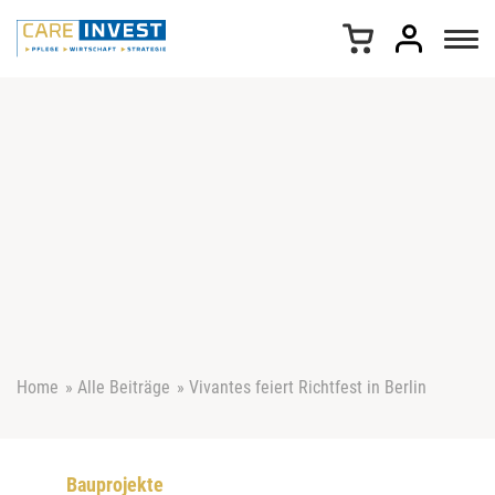
Z
u
m
I
n
h
a
l
t
s
p
r
i
n
g
e
Home
»
Alle Beiträge
»
Vivantes feiert Richtfest in Berlin
n
Bauprojekte