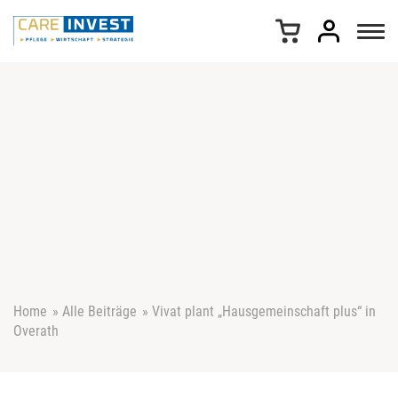
Z
u
m
I
n
h
a
l
t
s
p
r
i
n
g
e
Home
»
Alle Beiträge
»
Vivat plant „Hausgemeinschaft plus“ in
n
Overath