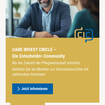
CARE INVEST CIRCLE –
Die Entscheider-Community
Wo die Zukunft der Pflegewirtschaft entsteht
Gehören Sie als Member zur Informations-Elite mit
zahlreichen Vorteilen!
Jetzt informieren