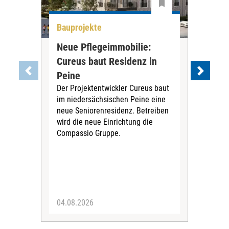
Bauprojekte
All
Neue Pflegeimmobilie:
Stu
Cureus baut Residenz in
wei
Die
Peine
ihre
Der Projektentwickler Cureus baut
Inno
im niedersächsischen Peine eine
dies
neue Seniorenresidenz. Betreiben
wird die neue Einrichtung die
Compassio Gruppe.
04.08.2026
03.