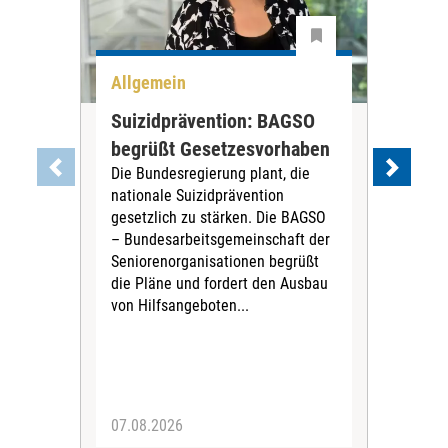
Allgemein
All
Suizidprävention: BAGSO
Deb
begrüßt Gesetzesvorhaben
Dia
Die Bundesregierung plant, die
Ste
nationale Suizidprävention
„Ein
gesetzlich zu stärken. Die BAGSO
zum 
– Bundesarbeitsgemeinschaft der
Fac
Seniorenorganisationen begrüßt
soz
die Pläne und fordert den Ausbau
Wehr
von Hilfsangeboten...
Sabi
der 
07.08.2026
07.