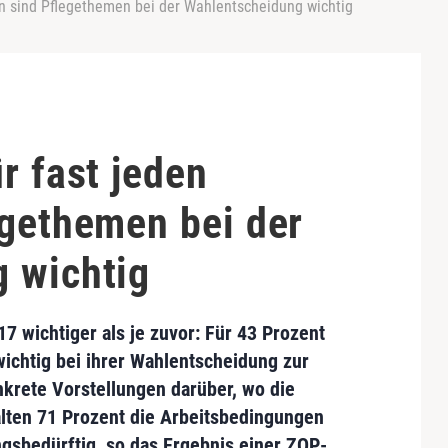
en sind Pflegethemen bei der Wahlentscheidung wichtig
r fast jeden
egethemen bei der
 wichtig
17
wichtiger als je zuvor: Für
43 Prozent
wichtig bei ihrer Wahlentscheidung
zur
krete Vorstellungen darüber, wo die
lten 71 Prozent die
Arbeitsbedingungen
gsbedürftig, so das Ergebnis einer
ZQP
-