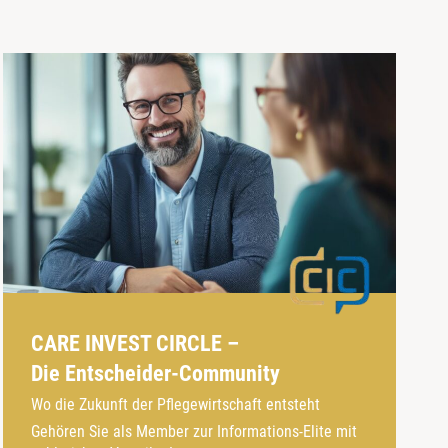
CARE INVEST CIRCLE –
Die Entscheider-Community
Wo die Zukunft der Pflegewirtschaft entsteht
Gehören Sie als Member zur Informations-Elite mit