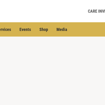
CARE INV
rvices
Events
Shop
Media