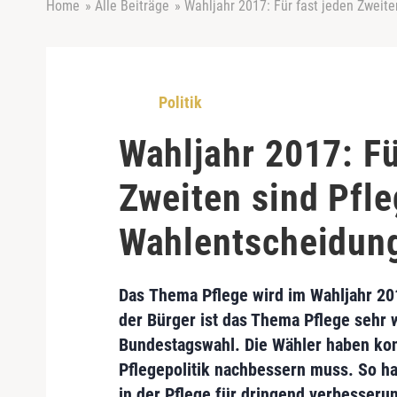
Home
»
Alle Beiträge
»
Wahljahr 2017: Für fast jeden Zweit
Politik
Wahljahr 2017: Fü
Zweiten sind Pfl
Wahlentscheidung
Das
Thema Pflege
wird im
Wahljahr 20
der Bürger ist das Thema Pflege
sehr 
Bundestagswahl. Die Wähler haben kon
Pflegepolitik nachbessern muss. So ha
in der Pflege
für dringend verbesserun