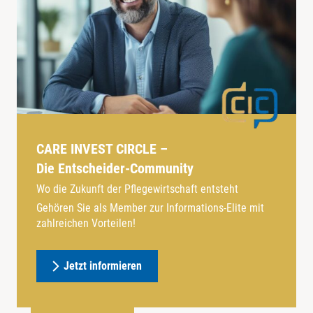
CARE INVEST CIRCLE –
Die Entscheider-Community
Wo die Zukunft der Pflegewirtschaft entsteht
Gehören Sie als Member zur Informations-Elite mit
zahlreichen Vorteilen!
Jetzt informieren