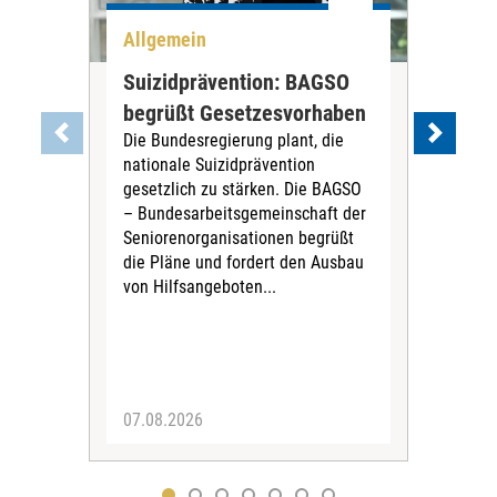
Allgemein
All
Suizidprävention: BAGSO
Deb
begrüßt Gesetzesvorhaben
Dia
Die Bundesregierung plant, die
Ste
nationale Suizidprävention
„Ein
gesetzlich zu stärken. Die BAGSO
zum 
– Bundesarbeitsgemeinschaft der
Fac
Seniorenorganisationen begrüßt
soz
die Pläne und fordert den Ausbau
Wehr
von Hilfsangeboten...
Sabi
der 
07.08.2026
07.