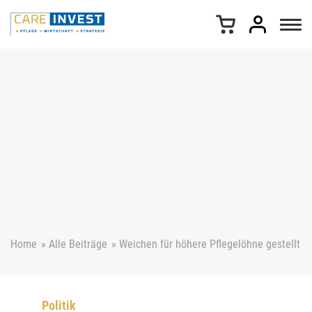
Z
u
m
I
n
h
a
l
t
s
p
r
i
n
g
e
Home
»
Alle Beiträge
»
Weichen für höhere Pflegelöhne gestellt
n
Politik