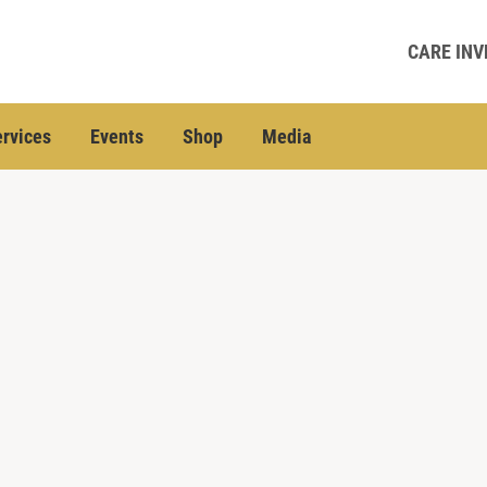
CARE INV
rvices
Events
Shop
Media