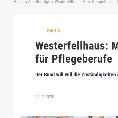
Home
»
Alle Beiträge
»
Westerfellhaus: Mehr Kompetenzen f
Politik
Westerfellhaus:
für Pflegeberufe
Der Bund will will die Zuständigkeiten
22.01.2020