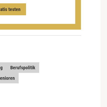
ratis testen
ng
Berufspolitik
enioren