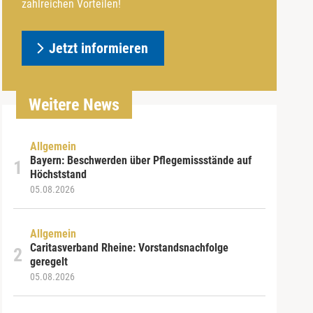
zahlreichen Vorteilen!
Jetzt informieren
Weitere News
Allgemein
Bayern: Beschwerden über Pflegemissstände auf
Höchststand
05.08.2026
Allgemein
Caritasverband Rheine: Vorstandsnachfolge
geregelt
05.08.2026