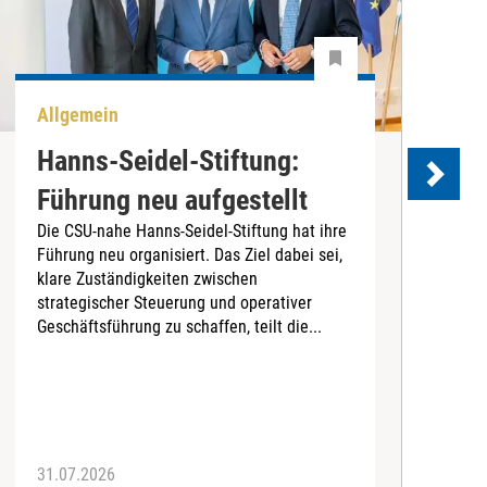
Allgemein
P
Hanns-Seidel-Stiftung:
Führung neu aufgestellt
Die CSU-nahe Hanns-Seidel-Stiftung hat ihre
Führung neu organisiert. Das Ziel dabei sei,
D
klare Zuständigkeiten zwischen
B
strategischer Steuerung und operativer
L
Geschäftsführung zu schaffen, teilt die...
G
r
Z
d
31.07.2026
2