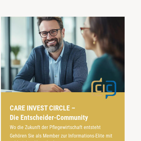
CARE INVEST CIRCLE –
Die Entscheider-Community
Wo die Zukunft der Pflegewirtschaft entsteht
Gehören Sie als Member zur Informations-Elite mit