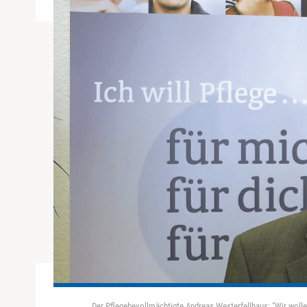
Der Pflegebevollmächtigte Andreas Westerfellhaus: "Wir wolle