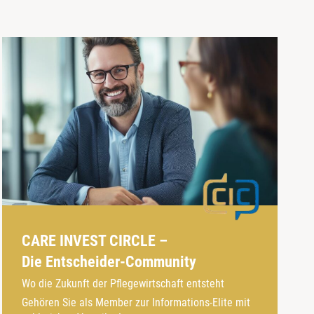
CARE INVEST CIRCLE –
Die Entscheider-Community
Wo die Zukunft der Pflegewirtschaft entsteht
Gehören Sie als Member zur Informations-Elite mit