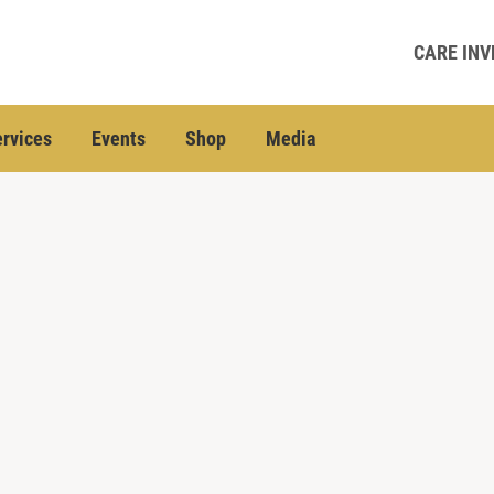
CARE INV
rvices
Events
Shop
Media