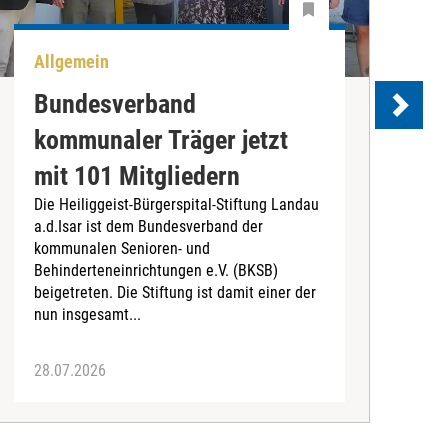
Allgemein
U
Bundesverband
kommunaler Träger jetzt
e
mit 101 Mitgliedern
Die Heiliggeist-Bürgerspital-Stiftung Landau
D
a.d.Isar ist dem Bundesverband der
C
kommunalen Senioren- und
T
Behinderteneinrichtungen e.V. (BKSB)
„
beigetreten. Die Stiftung ist damit einer der
e
nun insgesamt...
28.07.2026
2