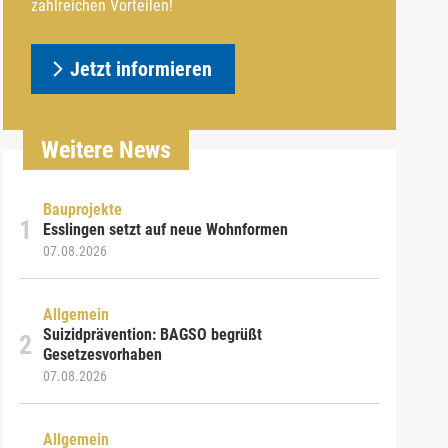
zahlreichen Vorteilen!
Jetzt informieren
Weitere News
Bauprojekte
Esslingen setzt auf neue Wohnformen
07.08.2026
Allgemein
Suizidprävention: BAGSO begrüßt
Gesetzesvorhaben
07.08.2026
Allgemein