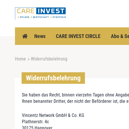
Z
u
m
I
n
h
News
CARE INVEST CIRCLE
Abo & Se
a
l
t
Home
»
Widerrufsbelehrung
s
p
r
Widerrufsbelehrung
i
n
g
Sie haben das Recht, binnen vierzehn Tagen ohne Angabe 
e
Ihnen benannter Dritter, der nicht der Beförderer ist, d
n
Vincentz Network GmbH & Co. KG
Plathnerstr. 4c
30175 Hannover