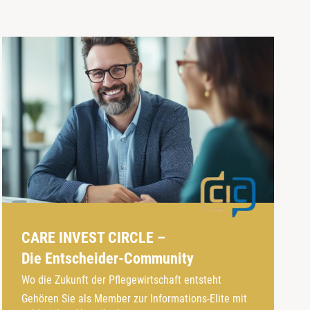
CARE INVEST CIRCLE –
Die Entscheider-Community
Wo die Zukunft der Pflegewirtschaft entsteht
Gehören Sie als Member zur Informations-Elite mit