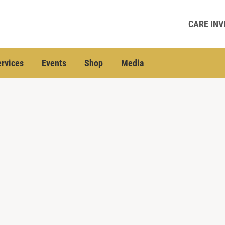
CARE INV
rvices
Events
Shop
Media