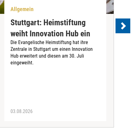
Allgemein
B
Stuttgart: Heimstiftung
weiht Innovation Hub ein
S
Die Evangelische Heimstiftung hat ihre
Zentrale in Stuttgart um einen Innovation
Hub erweitert und diesen am 30. Juli
eingeweiht.
B
O
(
f
Z
I
03.08.2026
2