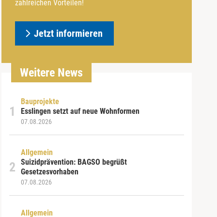
zahlreichen Vorteilen!
Jetzt informieren
Weitere News
Bauprojekte
Esslingen setzt auf neue Wohnformen
07.08.2026
Allgemein
Suizidprävention: BAGSO begrüßt
Gesetzesvorhaben
07.08.2026
Allgemein