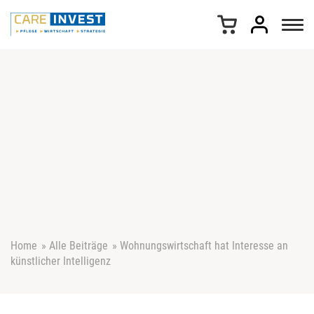
Z
u
m
I
n
h
a
l
t
s
p
r
i
n
g
e
Home
»
Alle Beiträge
»
Wohnungswirtschaft hat Interesse an
n
künstlicher Intelligenz