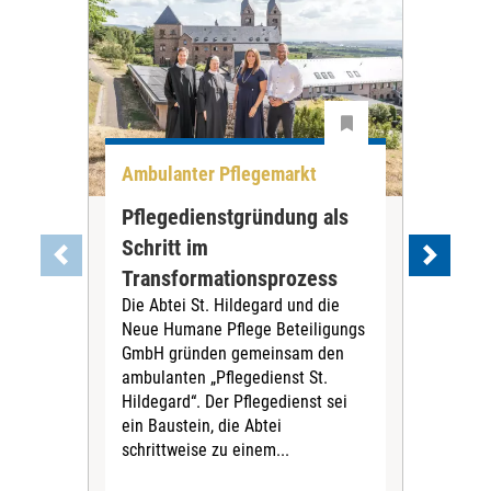
Ambulanter Pflegemarkt
Unt
Pflegedienstgründung als
AWO
Schritt im
Eig
Der 
Transformationsprozess
Krei
Die Abtei St. Hildegard und die
Biel
Neue Humane Pflege Beteiligungs
Amts
GmbH gründen gemeinsam den
Dur
ambulanten „Pflegedienst St.
Eig
Hildegard“. Der Pflegedienst sei
bean
ein Baustein, die Abtei
Verf
schrittweise zu einem...