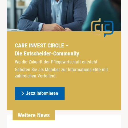
CARE INVEST CIRCLE –
Die Entscheider-Community
Wo die Zukunft der Pflegewirtschaft entsteht
Gehören Sie als Member zur Informations-Elite mit
zahlreichen Vorteilen!
Jetzt informieren
Weitere News