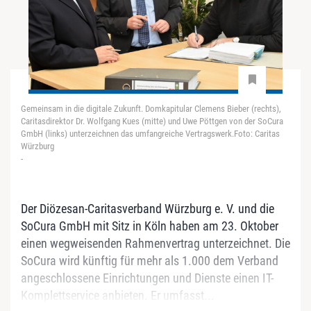
Gemeinsam in die digitale Zukunft. Domkapitular Clemens Bieber (rechts),
Caritasdirektor Dr. Wolfgang Kues (mitte) und Uwe Pöttgen von der SoCura
GmbH (links) unterzeichnen das umfangreiche Vertragswerk.Foto: Caritas
Würzburg
-
Der Diözesan-Caritasverband Würzburg e. V. und die
SoCura GmbH mit Sitz in Köln haben am 23. Oktober
einen wegweisenden Rahmenvertrag unterzeichnet. Die
SoCura wird künftig für mehr als 1.000 dem Verband
angeschlossene Einrichtungen und Dienste einen IT-
Komplettservice anbieten. Er umfasst...