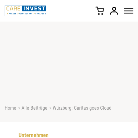
Z
u
m
I
n
h
a
l
t
s
p
r
i
n
g
e
Home
»
Alle Beiträge
»
Würzburg: Caritas goes Cloud
n
Unternehmen