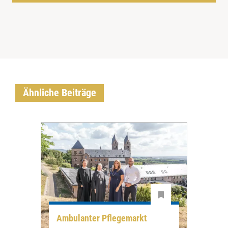
Ähnliche Beiträge
Ambulanter Pflegemarkt
Unt