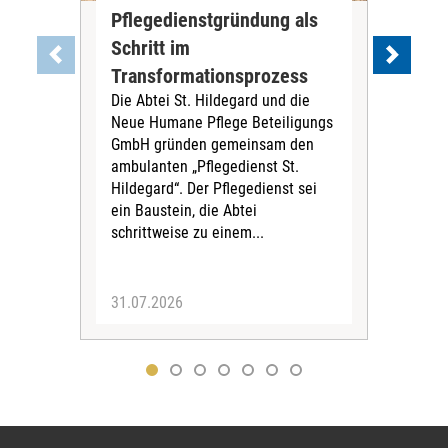
Pflegedienstgründung als
AWO
Schritt im
Eig
Der 
Transformationsprozess
Krei
Die Abtei St. Hildegard und die
Biel
Neue Humane Pflege Beteiligungs
Amts
GmbH gründen gemeinsam den
Dur
ambulanten „Pflegedienst St.
Eig
Hildegard“. Der Pflegedienst sei
bean
ein Baustein, die Abtei
Verf
schrittweise zu einem...
31.07.2026
30.