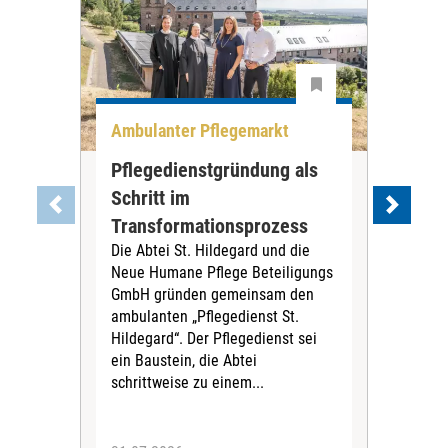
Ambulanter Pflegemarkt
Unt
Pflegedienstgründung als
AWO
Schritt im
Eig
Der 
Transformationsprozess
Krei
Die Abtei St. Hildegard und die
Biel
Neue Humane Pflege Beteiligungs
Amts
GmbH gründen gemeinsam den
Dur
ambulanten „Pflegedienst St.
Eig
Hildegard“. Der Pflegedienst sei
bean
ein Baustein, die Abtei
Verf
schrittweise zu einem...