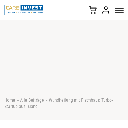
Z
u
m
I
n
h
a
l
t
s
p
r
i
n
g
e
Home
»
Alle Beiträge
»
Wundheilung mit Fischhaut: Turbo-
n
Startup aus Island