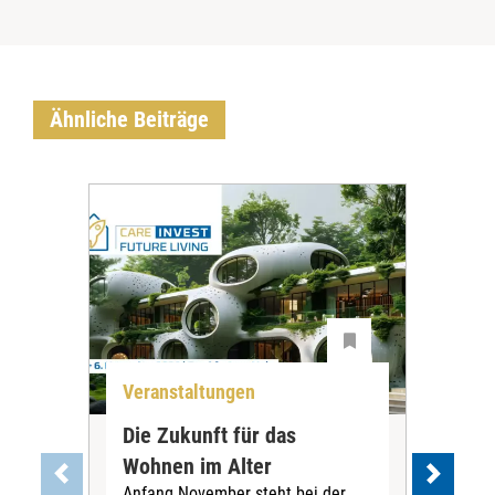
Ähnliche Beiträge
Veranstaltungen
Ver
Die Zukunft für das
Sti
Wohnen im Alter
„Bü
Anfang November steht bei der