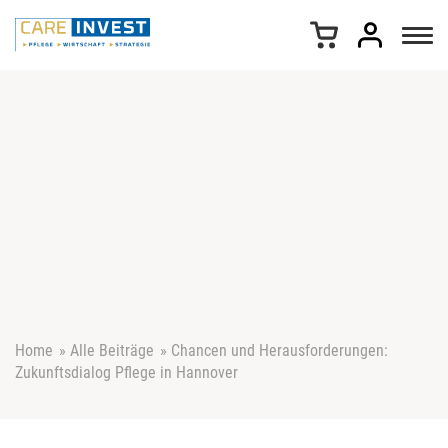
Z
u
m
I
n
h
a
l
t
s
p
r
i
n
g
e
Home
»
Alle Beiträge
»
Chancen und Herausforderungen:
n
Zukunftsdialog Pflege in Hannover