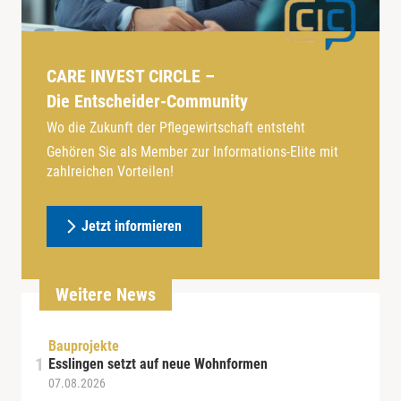
CARE INVEST CIRCLE –
Die Entscheider-Community
Wo die Zukunft der Pflegewirtschaft entsteht
Gehören Sie als Member zur Informations-Elite mit
zahlreichen Vorteilen!
Jetzt informieren
Weitere News
Bauprojekte
Esslingen setzt auf neue Wohnformen
07.08.2026