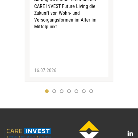
En
CARE INVEST Future Living die
au
Zukunft von Wohn- und
Die
Versorgungsformen im Alter im
Alte
Mittelpunkt.
erst
der 
Eng
wür
Initi
16.07.2026
01.