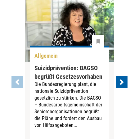
Allgemein
All
Suizidprävention: BAGSO
Deb
begrüßt Gesetzesvorhaben
Dia
Die Bundesregierung plant, die
Ste
nationale Suizidprävention
„Ein
gesetzlich zu stärken. Die BAGSO
zum 
– Bundesarbeitsgemeinschaft der
Fac
Seniorenorganisationen begrüßt
soz
die Pläne und fordert den Ausbau
Wehr
von Hilfsangeboten...
Sabi
der 