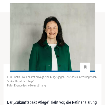
EHS-Chefin Elke Eckardt erwägt eine Klage gegen Teile des nun vorliegenden
"Zukunftspakts Pflege".
Foto: Evangelische Heimstiftung
Der „Zukunftspakt Pflege“ sieht vor, die Refinanzierung