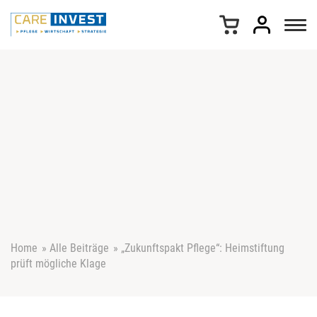
Z
u
m
I
n
h
a
l
t
s
p
r
i
n
g
e
Home
»
Alle Beiträge
»
„Zukunftspakt Pflege“: Heimstiftung
n
prüft mögliche Klage