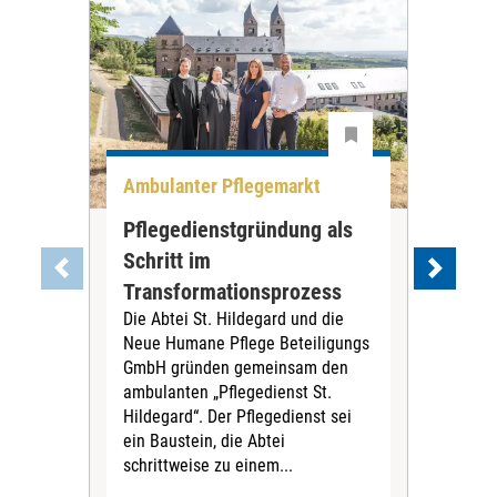
Ambulanter Pflegemarkt
Unt
Pflegedienstgründung als
AWO
Schritt im
Eig
Der 
Transformationsprozess
Krei
Die Abtei St. Hildegard und die
Biel
Neue Humane Pflege Beteiligungs
Amts
GmbH gründen gemeinsam den
Dur
ambulanten „Pflegedienst St.
Eig
Hildegard“. Der Pflegedienst sei
bean
ein Baustein, die Abtei
Verf
schrittweise zu einem...