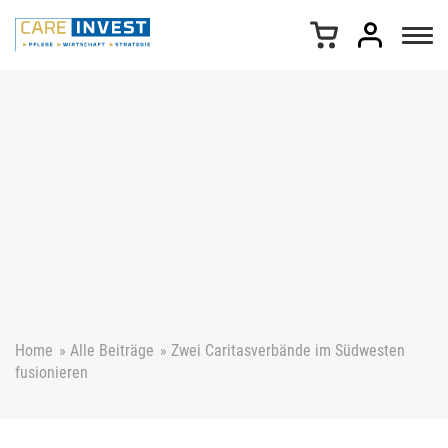
Z
u
m
I
n
h
a
l
t
s
p
r
i
n
g
e
Home
»
Alle Beiträge
»
Zwei Caritasverbände im Südwesten
n
fusionieren