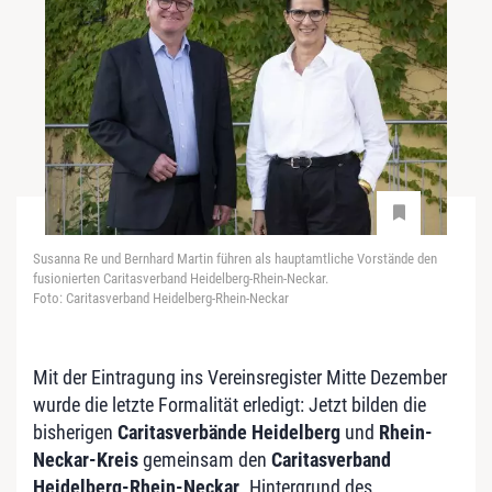
Susanna Re und Bernhard Martin führen als hauptamtliche Vorstände den
fusionierten Caritasverband Heidelberg-Rhein-Neckar.
Foto: Caritasverband Heidelberg-Rhein-Neckar
Mit der Eintragung ins Vereinsregister Mitte Dezember
wurde die letzte Formalität erledigt: Jetzt bilden die
bisherigen
Caritasverbände Heidelberg
und
Rhein-
Neckar-Kreis
gemeinsam den
Caritasverband
Heidelberg-Rhein-Neckar
. Hintergrund des